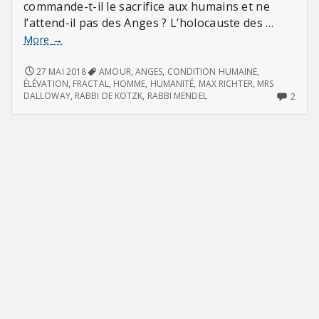
commande-t-il le sacrifice aux humains et ne
l’attend-il pas des Anges ? L’holocauste des …
« Telle
More
→
est
la
« TELLE
27 MAI 2018
AMOUR
,
ANGES
,
CONDITION HUMAINE
,
EST
prééminence
ÉLÉVATION
,
FRACTAL
,
HOMME
,
HUMANITÉ
,
MAX RICHTER
,
MRS
LA
2
DALLOWAY
,
RABBI DE KOTZK
,
RABBI MENDEL
2
des
PRÉÉMINENCE
COMM
œuvres
DES
ON
humaines »
ŒUVRES
« TEL
HUMAINES »
EST
LA
PRÉÉ
DES
ŒUVR
HUMA