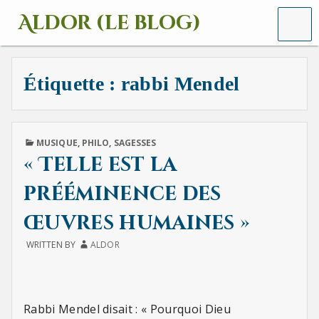
MENU
Aldor (le blog)
Un
site
avec
Étiquette :
rabbi Mendel
des
mots,
des
images
et
PUBLISHED
MUSIQUE
,
PHILO
,
SAGESSES
des
IN
« Telle est la
sons
prééminence des
œuvres humaines »
WRITTEN BY
ALDOR
Rabbi Mendel disait : « Pourquoi Dieu