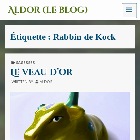
MENU
Aldor (le blog)
Un
site
avec
Étiquette :
Rabbin de Kock
des
mots,
des
images
et
PUBLISHED
SAGESSES
des
IN
Le veau d’or
sons
WRITTEN BY
ALDOR