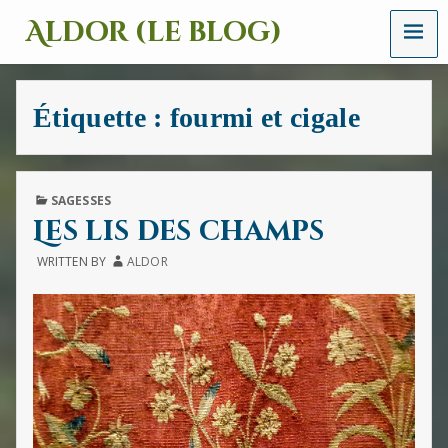
MENU
Aldor (le blog)
Un
site
avec
Étiquette :
fourmi et cigale
des
mots,
des
images
et
PUBLISHED
SAGESSES
des
IN
Les lis des champs
sons
WRITTEN BY
ALDOR