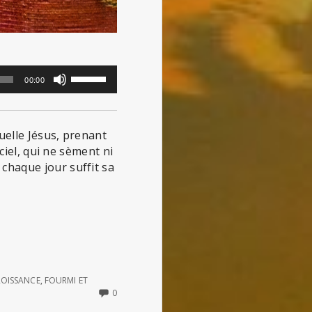
Utilisez
00:00
les
flèches
haut/bas
uelle Jésus, prenant
pour
ciel, qui ne sèment ni
augmenter
chaque jour suffit sa
ou
diminuer
le
volume.
ROISSANCE
,
FOURMI ET
NO
0
COMMENTS