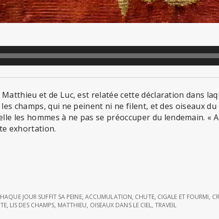
 Matthieu et de Luc, est relatée cette déclaration dans laq
 les champs, qui ne peinent ni ne filent, et des oiseaux du 
lle les hommes à ne pas se préoccuper du lendemain. « A 
tte exhortation.
CHAQUE JOUR SUFFIT SA PEINE
,
ACCUMULATION
,
CHUTE
,
CIGALE ET FOURMI
,
C
s
TE
,
LIS DES CHAMPS
,
MATTHIEU
,
OISEAUX DANS LE CIEL
,
TRAVEIL