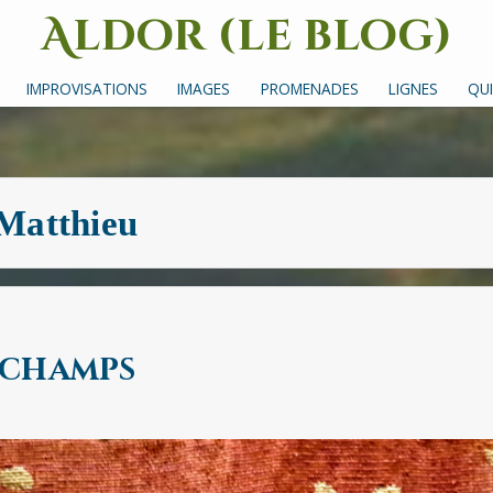
Aldor (le blog)
Un site avec des mots, des images et des sons
IMPROVISATIONS
IMAGES
PROMENADES
LIGNES
QUI
Matthieu
s champs