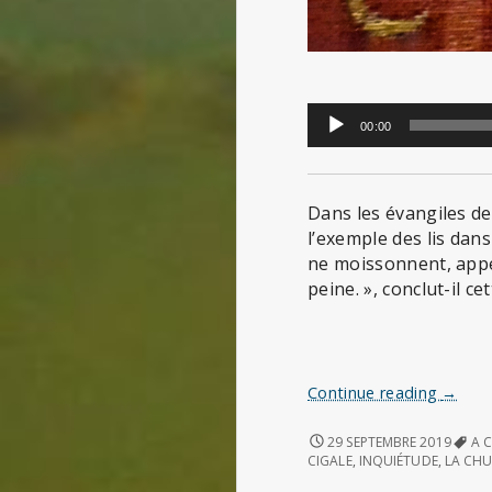
Lecteur
00:00
audio
Dans les évangiles de
l’exemple des lis dans
ne moissonnent, appe
peine. », conclut-il ce
Les
Continue reading
→
lis
des
LES
29 SEPTEMBRE 2019
A 
LIS
champ
CIGALE
,
INQUIÉTUDE
,
LA CHU
DES