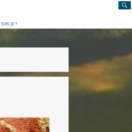
Search
S
for:
 SUIS-JE ?