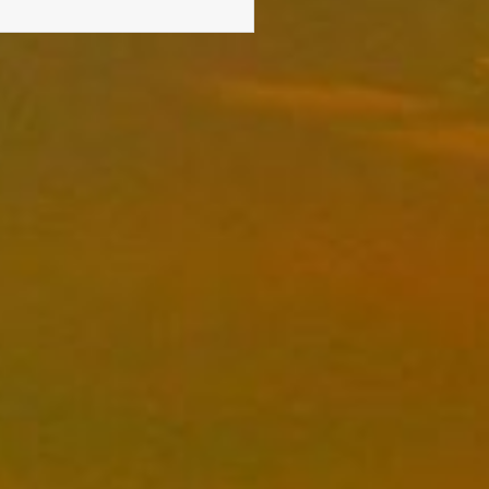
ON
LES
LIS
DES
CHAMPS