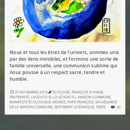
Nous et tous les êtres de l’univers, sommes unis
par des liens invisibles, et formons une sorte de
famille universelle, une communion sublime qui
nous pousse à un respect sacré, tendre et
humble.
MAISON
25 NOVEMBRE 2018
ÉCOLOGIE
,
FRANÇOIS D'ASSISE
,
COMMUNE
FRATERNITÉ
,
LAUDATO SI
,
LOUÉ SOIS-TU
,
MAISON COMMUNE
,
MANIFESTE ÉCOLOGIQUE
,
MONDE
,
PAPE FRANÇOIS
,
SAUVEGARDE
30
DE LA MAISON COMMUNE
,
SENTIMENT OCÉANIQUE
,
TERRE
30
COMM
ON
MAIS
COM