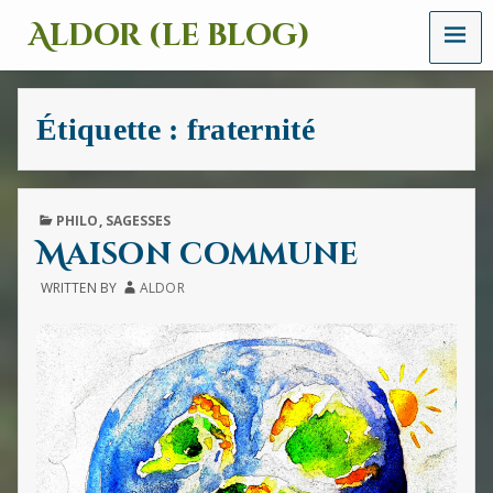
MENU
Aldor (le blog)
Un
site
avec
Étiquette :
fraternité
des
mots,
des
images
et
PUBLISHED
PHILO
,
SAGESSES
des
IN
Maison commune
sons
WRITTEN BY
ALDOR