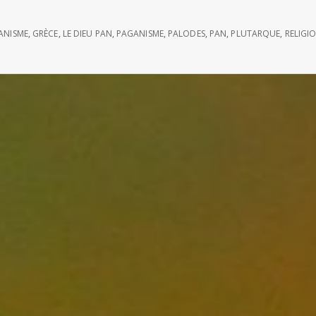
IANISME
,
GRÈCE
,
LE DIEU PAN
,
PAGANISME
,
PALODES
,
PAN
,
PLUTARQUE
,
RELIGI