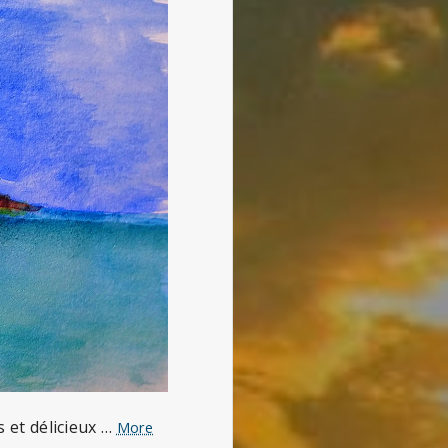
s et délicieux …
Le
More
grand