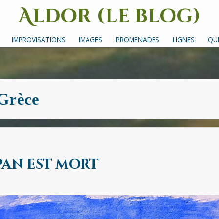
Aldor (le blog)
Un site avec des mots, des images et des sons
IMPROVISATIONS
IMAGES
PROMENADES
LIGNES
QUI
Grèce
Pan est mort