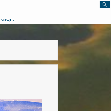
Search
S
for:
 SUIS-JE ?