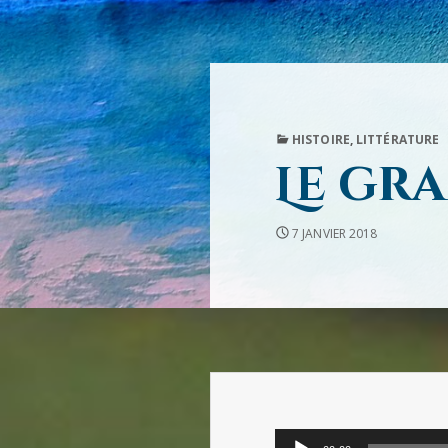
PUBLISHED
HISTOIRE
,
LITTÉRATURE
IN
Le gr
7 JANVIER 2018
Lecteur