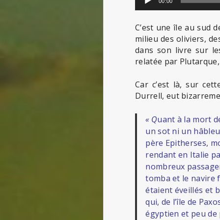
00:00
audio
C’est une île au sud d
milieu des oliviers, 
dans son livre sur le
relatée par Plutarque,
Car c’est là, sur ce
Durrell, eut bizarremen
« Q
uant à la mort de
un sot ni un hâbleur
père Epitherses, mo
rendant en Italie p
nombreux passagers.
tomba et le navire 
étaient éveillés et
qui, de l’île de Pa
égyptien et peu de 