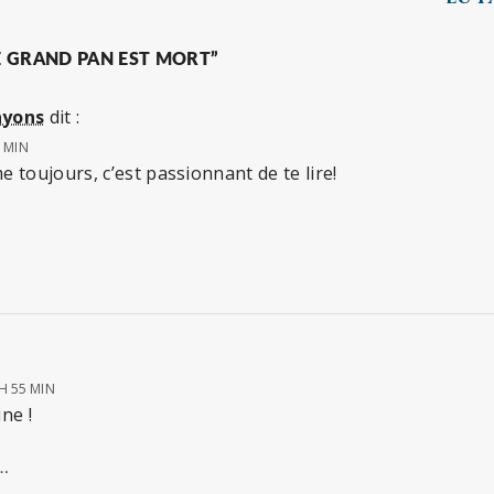
E GRAND PAN EST MORT”
ayons
dit :
9 MIN
 toujours, c’est passionnant de te lire!
 H 55 MIN
ne !
…