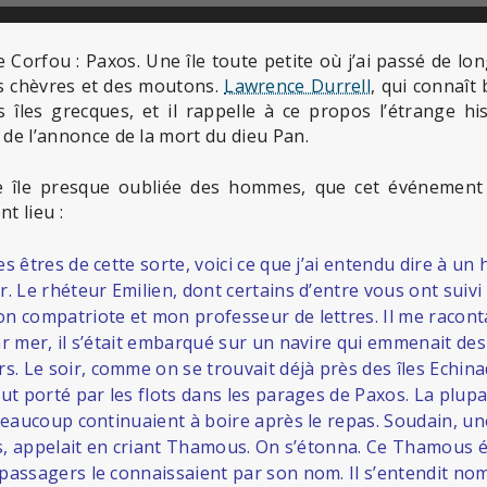
e Corfou : Paxos. Une île toute petite où j’ai passé de lon
des chèvres et des moutons.
Lawrence Durrell
, qui connaît 
s îles grecques, et il rappelle à ce propos l’étrange his
 de l’annonce de la mort du dieu Pan.
tte île presque oubliée des hommes, que cet événement 
t lieu :
s êtres de cette sorte, voici ce que j’ai entendu dire à un
. Le rhéteur Emilien, dont certains d’entre vous ont suivi 
n compatriote et mon professeur de lettres. Il me raconta
ar mer, il s’était embarqué sur un navire qui emmenait de
 Le soir, comme on se trouvait déjà près des îles Echina
fut porté par les flots dans les parages de Paxos. La plup
 beaucoup continuaient à boire après le repas. Soudain, un
xos, appelait en criant Thamous. On s’étonna. Ce Thamous é
passagers le connaissaient par son nom. Il s’entendit no