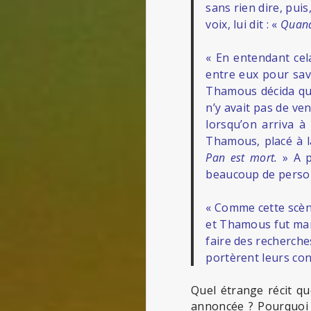
sans rien dire, puis,
voix, lui dit : «
Quand
« En entendant cela
entre eux pour savo
Thamous décida que, 
n’y avait pas de vent
lorsqu’on arriva à 
Thamous, placé à la
Pan est mort.
» A p
beaucoup de personn
« Comme cette scèn
et Thamous fut mand
faire des recherche
portèrent leurs con
Quel étrange récit qu
annoncée ? Pourquoi 