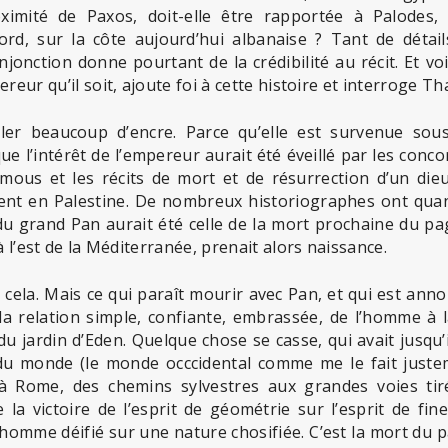
ximité de Paxos, doit-elle être rapportée à Palodes,
ord, sur la côte aujourd’hui albanaise ? Tant de détail
jonction donne pourtant de la crédibilité au récit. Et vo
ereur qu’il soit, ajoute foi à cette histoire et interroge 
uler beaucoup d’encre. Parce qu’elle est survenue sou
ue l’intérêt de l’empereur aurait été éveillé par les conc
amous et les récits de mort et de résurrection d’un die
ient en Palestine. De nombreux historiographes ont qua
du grand Pan aurait été celle de la mort prochaine du pa
à l’est de la Méditerranée, prenait alors naissance.
ut cela. Mais ce qui paraît mourir avec Pan, et qui est a
st la relation simple, confiante, embrassée, de l’homme 
 jardin d’Eden. Quelque chose se casse, qui avait jusqu’i
 du monde (le monde occcidental comme me le fait jus
à Rome, des chemins sylvestres aux grandes voies tir
a victoire de l’esprit de géométrie sur l’esprit de fi
l’homme déifié sur une nature chosifiée. C’est la mort du