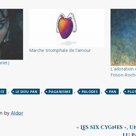
Marche triomphale de l’amour
elet)
L’adoration
Frison-Roch
,
,
,
,
,
CE
LE DIEU PAN
PAGANISME
PALODES
PAN
PLU
en by
Aldor
« Les six cygnes »,
lu p