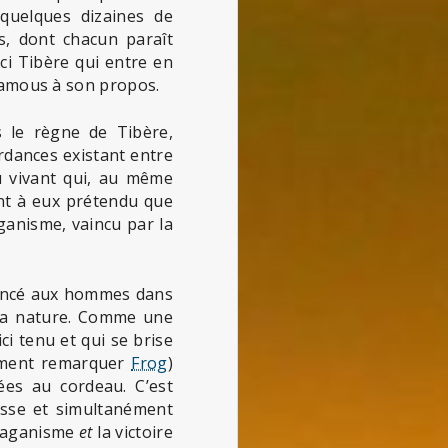
 quelques dizaines de
s, dont chacun paraît
ici Tibère qui entre en
Thamous à son propos.
s le règne de Tibère,
ordances existant entre
u vivant qui, au même
nt à eux prétendu que
ganisme, vaincu par la
nnoncé aux hommes dans
à la nature. Comme une
ci tenu et qui se brise
tement remarquer
Frog
)
ées au cordeau. C’est
nesse et simultanément
 paganisme
et
la victoire