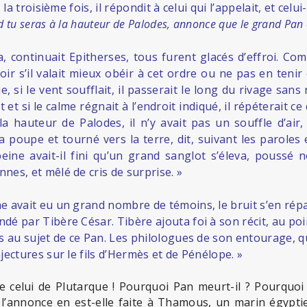
 la troisième fois, il répondit à celui qui l’appelait, et celui-
 tu seras à la hauteur de Palodes, annonce que le grand Pan 
, continuait Epitherses, tous furent glacés d’effroi. Com
ir s’il valait mieux obéir à cet ordre ou ne pas en tenir
si le vent soufflait, il passerait le long du rivage sans r
 et si le calme régnait à l’endroit indiqué, il répéterait ce 
la hauteur de Palodes, il n’y avait pas un souffle d’air
 poupe et tourné vers la terre, dit, suivant les paroles
eine avait-il fini qu’un grand sanglot s’éleva, poussé
es, et mêlé de cris de surprise. »
e avait eu un grand nombre de témoins, le bruit s’en rép
é par Tibère César. Tibère ajouta foi à son récit, au poi
s au sujet de ce Pan. Les philologues de son entourage, 
jectures sur le fils d’Hermès et de Pénélope. »
e celui de Plutarque ! Pourquoi Pan meurt-il ? Pourquoi 
l’annonce en est-elle faite à Thamous, un marin égyptie