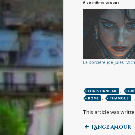
A ce même propos
La sorcière (de Jules Mich
,
CHRISTIANISME
GRÈ
,
ROME
THAMOUS
This article was writt
Previous
Navigation
L’ange Amour
post: