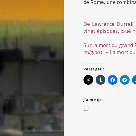
de Rome, une combinais
De Lawrence Durrell,
vingt épisodes, joué n
Sur la mort du grand 
religions
: « La mort du
Partager :
J’aime ça :
Chargement…