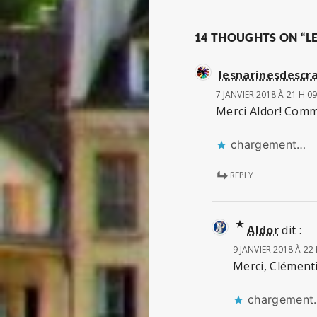
de
l’article
14 THOUGHTS ON “L
lesnarinesdescr
7 JANVIER 2018 À 21 H 0
Merci Aldor! Comme
chargement…
REPLY
Aldor
dit :
9 JANVIER 2018 À 22
Merci, Clémenti
chargement