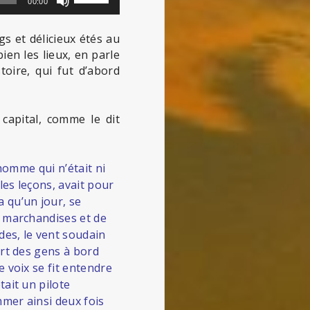
00:00
les
flèches
gs et délicieux étés au
haut/bas
bien les lieux, en parle
pour
toire, qui fut d’abord
augmenter
ou
diminuer
capital, comme le dit
le
volume.
 homme qui n’était ni
les leçons, avait pour
 qu’un jour, se
s marchandises et de
des, le vent soudain
art des gens à bord
e voix se fit entendre
tait un pilote
mmer ainsi deux fois