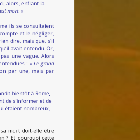
ci, alors, enflant la
est mort
. »
me ils se consultaient
 compte et le négliger,
ien dire, mais que, s’il
qu’il avait entendu. Or,
, pas une vague. Alors
 entendues : «
Le grand
 non par une, mais par
andit bientôt à Rome,
nt de s’informer et de
qui étaient nombreux,
sa mort doit-elle être
n ? Et pourquoi cette