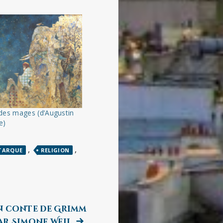
 des mages (d’Augustin
e)
,
,
TARQUE
RELIGION
 un conte de Grimm
Next
ar Simone Weil