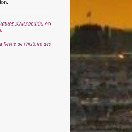
ion.
uatuor d’Alexandrie
, en
.
la
Revue de l’histoire des