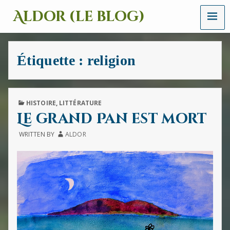
MENU
Aldor (le blog)
Un
site
avec
Étiquette :
religion
des
mots,
des
images
et
PUBLISHED
HISTOIRE
,
LITTÉRATURE
des
IN
Le grand Pan est mort
sons
WRITTEN BY
ALDOR