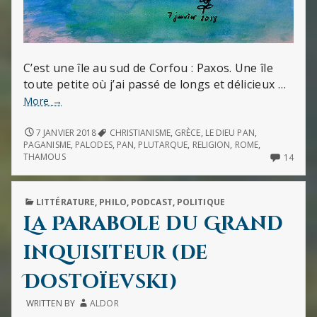
C’est une île au sud de Corfou : Paxos. Une île
toute petite où j’ai passé de longs et délicieux …
Le
More
→
grand
Pan
LE
7 JANVIER 2018
CHRISTIANISME
,
GRÈCE
,
LE DIEU PAN
,
GRAND
est
PAGANISME
,
PALODES
,
PAN
,
PLUTARQUE
,
RELIGION
,
ROME
,
PAN
14
THAMOUS
14
mort
EST
COMM
MORT
ON
LE
PUBLISHED
LITTÉRATURE
,
PHILO
,
PODCAST
,
POLITIQUE
GRAN
IN
PAN
La Parabole du Grand
EST
MOR
inquisiteur (de
Dostoïevski)
WRITTEN BY
ALDOR