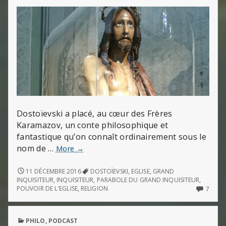
Dostoïevski a placé, au cœur des Frères
Karamazov, un conte philosophique et
fantastique qu’on connaît ordinairement sous le
nom de …
La
More
→
Parabole
du
LA
11 DÉCEMBRE 2016
DOSTOÏEVSKI
,
EGLISE
,
GRAND
PARABOLE
Grand
INQUISITEUR
,
INQUISITEUR
,
PARABOLE DU GRAND INQUISITEUR
,
DU
7
POUVOIR DE L'EGLISE
,
RELIGION
7
inquisiteur
GRAND
COMM
(de
INQUISITEUR
ON
Dostoïevski)
(DE
LA
PUBLISHED
PHILO
,
PODCAST
DOSTOÏEVSKI)
PARA