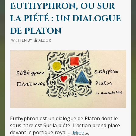
IN
DU
Euthyphron, ou sur
GRAN
INQUI
la piété : un dialogue
(DE
DOSTO
de Platon
WRITTEN BY
ALDOR
Euthyphron est un dialogue de Platon dont le
sous-titre est Sur la piété. L’action prend place
devant le portique royal …
Euthyphron,
More
→