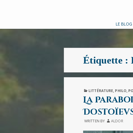
LE BLOG
Étiquette :
PUBLISHED
LITTÉRATURE
,
PHILO
,
P
IN
La Parabo
Dostoïevs
WRITTEN BY
ALDOR