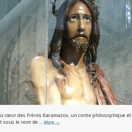
 au cœur des Frères Karamazov, un conte philosophique et
t sous le nom de …
La
More
→
Parabole