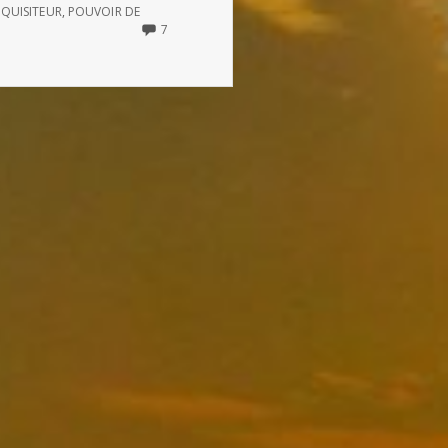
QUISITEUR
,
POUVOIR DE
7
7
COMMENTS
ON
LA
PARABOLE
DU
GRAND
INQUISITEUR
(DE
DOSTOÏEVSKI)