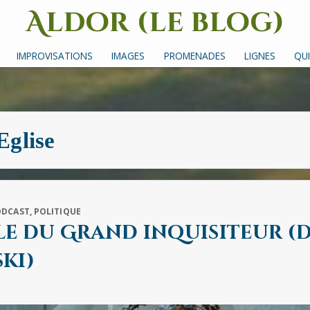
Aldor (le blog)
Un site avec des mots, des images et des sons
IMPROVISATIONS
IMAGES
PROMENADES
LIGNES
QUI
Eglise
ODCAST
,
POLITIQUE
le du Grand inquisiteur (
ki)