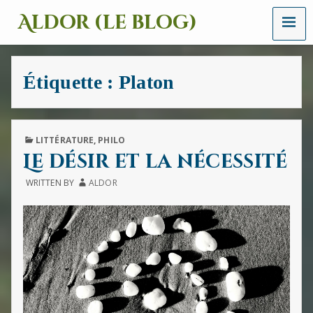
MENU
Aldor (le blog)
Un
site
avec
Étiquette :
Platon
des
mots,
des
images
et
PUBLISHED
LITTÉRATURE
,
PHILO
des
IN
Le désir et la nécessité
sons
WRITTEN BY
ALDOR