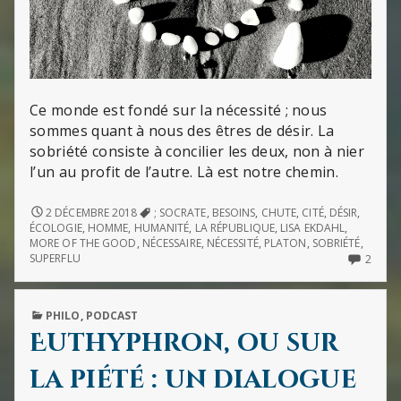
Ce monde est fondé sur la nécessité ; nous
sommes quant à nous des êtres de désir. La
sobriété consiste à concilier les deux, non à nier
l’un au profit de l’autre. Là est notre chemin.
LE
2 DÉCEMBRE 2018
; SOCRATE
,
BESOINS
,
CHUTE
,
CITÉ
,
DÉSIR
,
DÉSIR
ÉCOLOGIE
,
HOMME
,
HUMANITÉ
,
LA RÉPUBLIQUE
,
LISA EKDAHL
,
ET
MORE OF THE GOOD
,
NÉCESSAIRE
,
NÉCESSITÉ
,
PLATON
,
SOBRIÉTÉ
,
LA
2
SUPERFLU
2
NÉCESSITÉ
COMM
ON
LE
PUBLISHED
PHILO
,
PODCAST
DÉSIR
IN
ET
Euthyphron, ou sur
LA
NÉCES
la piété : un dialogue