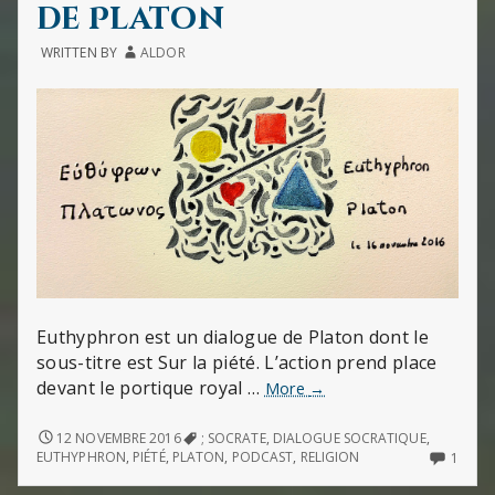
de Platon
WRITTEN BY
ALDOR
Euthyphron est un dialogue de Platon dont le
sous-titre est Sur la piété. L’action prend place
devant le portique royal …
Euthyphron,
More
→
ou
sur
EUTHYPHRON,
12 NOVEMBRE 2016
; SOCRATE
,
DIALOGUE SOCRATIQUE
,
OU
la
ONLY
EUTHYPHRON
,
PIÉTÉ
,
PLATON
,
PODCAST
,
RELIGION
1
SUR
ONE
piété
LA
COM