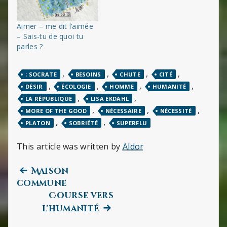
Aimer – me dit l’aimée
– Sais-tu de quoi tu
parles ?
,
,
,
,
; SOCRATE
BESOINS
CHUTE
CITÉ
,
,
,
,
DÉSIR
ÉCOLOGIE
HOMME
HUMANITÉ
,
,
LA RÉPUBLIQUE
LISA EKDAHL
,
,
,
MORE OF THE GOOD
NÉCESSAIRE
NÉCESSITÉ
,
,
PLATON
SOBRIÉTÉ
SUPERFLU
This article was written by
Aldor
Previous
Navigation
Maison
post:
commune
de
Course vers
Next
l’humanité
l’article
post: