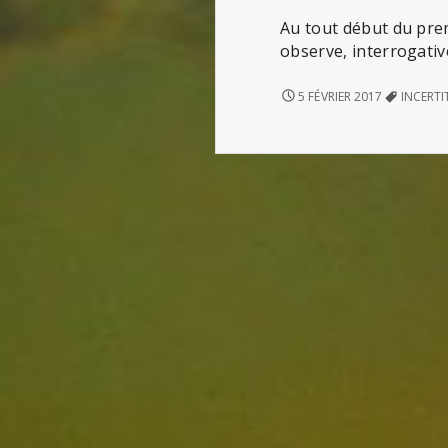
Au tout début du prem
observe, interrogati
BEAUTÉ
5 FÉVRIER 2017
INCERT
DE
L’INCERTITUDE