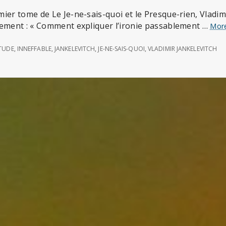
ier tome de Le Je-ne-sais-quoi et le Presque-rien, Vladim
vement : « Comment expliquer l’ironie passablement …
Mor
ITUDE
,
INNEFFABLE
,
JANKELEVITCH
,
JE-NE-SAIS-QUOI
,
VLADIMIR JANKELEVITCH