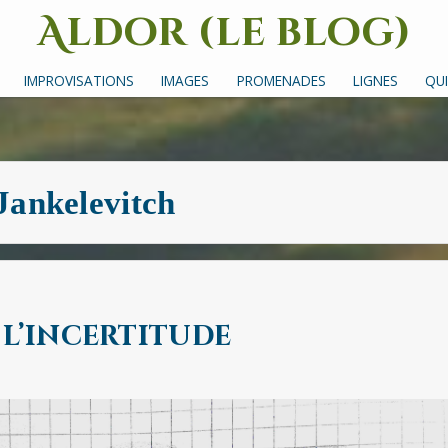
Aldor (le blog)
Un site avec des mots, des images et des sons
IMPROVISATIONS
IMAGES
PROMENADES
LIGNES
QUI
Jankelevitch
 l’incertitude