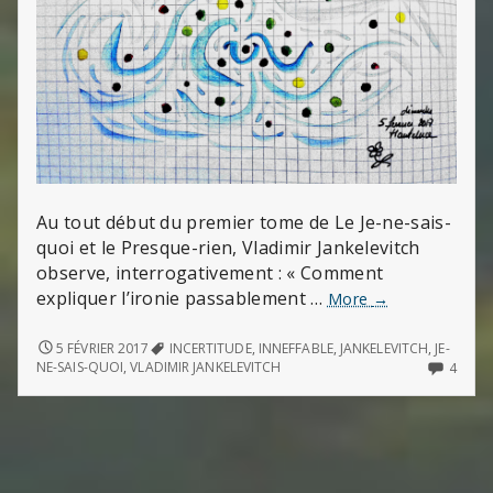
Au tout début du premier tome de Le Je-ne-sais-
quoi et le Presque-rien, Vladimir Jankelevitch
observe, interrogativement : « Comment
expliquer l’ironie passablement …
Beauté
More
→
de
l’incertitude
BEAUTÉ
5 FÉVRIER 2017
INCERTITUDE
,
INNEFFABLE
,
JANKELEVITCH
,
JE-
DE
4
NE-SAIS-QUOI
,
VLADIMIR JANKELEVITCH
4
L’INCERTITUDE
COMM
ON
BEAU
DE
L’INC