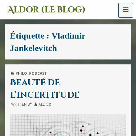
MENU
Aldor (le blog)
Un
site
avec
Étiquette :
Vladimir
des
mots,
Jankelevitch
des
images
et
des
sons
PUBLISHED
PHILO
,
PODCAST
IN
Beauté de
l’incertitude
WRITTEN BY
ALDOR