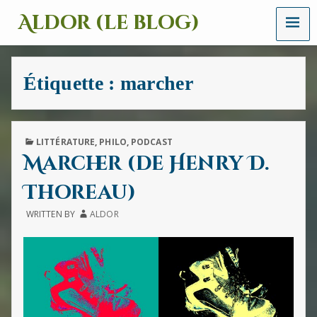
MENU
Aldor (le blog)
Un
site
avec
Étiquette :
marcher
des
mots,
des
images
et
PUBLISHED
LITTÉRATURE
,
PHILO
,
PODCAST
des
IN
Marcher (de Henry D.
sons
Thoreau)
WRITTEN BY
ALDOR