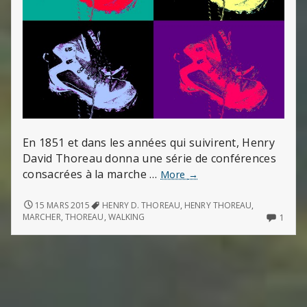
En 1851 et dans les années qui suivirent, Henry
David Thoreau donna une série de conférences
consacrées à la marche …
Marcher
More
→
(de
Henry
MARCHER
15 MARS 2015
HENRY D. THOREAU
,
HENRY THOREAU
,
(DE
D.
ONLY
MARCHER
,
THOREAU
,
WALKING
1
HENRY
ONE
Thoreau)
D.
COM
THOREAU)
ON
MARC
(DE
HENR
D.