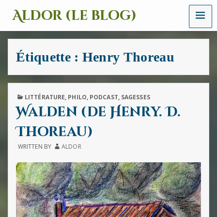
MENU
Aldor (le blog)
Un
site
avec
Étiquette :
Henry Thoreau
des
mots,
des
images
et
PUBLISHED
LITTÉRATURE
,
PHILO
,
PODCAST
,
SAGESSES
des
IN
Walden (de Henry. D.
sons
Thoreau)
WRITTEN BY
ALDOR