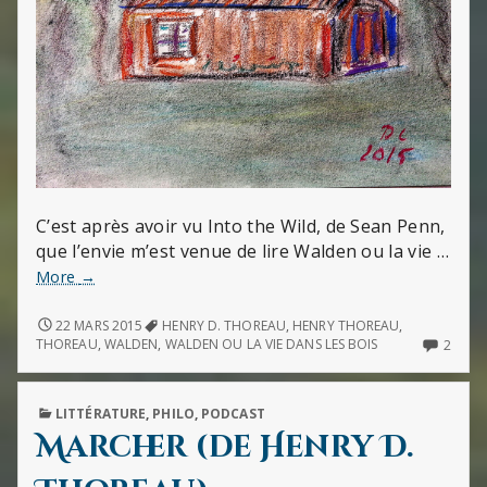
C’est après avoir vu Into the Wild, de Sean Penn,
que l’envie m’est venue de lire Walden ou la vie …
Walden
More
→
(de
Henry.
WALDEN
22 MARS 2015
HENRY D. THOREAU
,
HENRY THOREAU
,
(DE
D.
2
THOREAU
,
WALDEN
,
WALDEN OU LA VIE DANS LES BOIS
2
HENRY.
COMM
Thoreau)
D.
ON
THOREAU)
WALD
PUBLISHED
LITTÉRATURE
,
PHILO
,
PODCAST
(DE
IN
HENR
Marcher (de Henry D.
D.
THOR