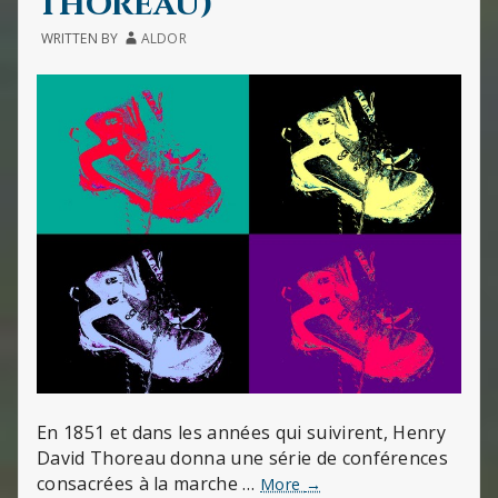
Thoreau)
WRITTEN BY
ALDOR
En 1851 et dans les années qui suivirent, Henry
David Thoreau donna une série de conférences
consacrées à la marche …
Marcher
More
→