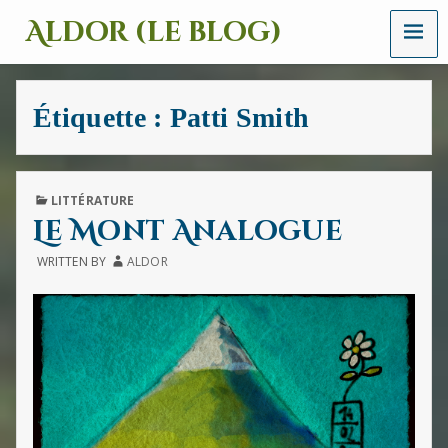
MENU
Aldor (le blog)
Un
site
avec
Étiquette :
Patti Smith
des
mots,
des
images
et
PUBLISHED
LITTÉRATURE
des
IN
Le Mont Analogue
sons
WRITTEN BY
ALDOR