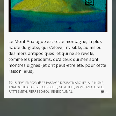
Le Mont Analogue est cette montagne, la plus
haute du globe, qui s’élève, invisible, au milieu
des mers antipodiques, et qui ne se révèle,
comme les péradams, qu’à ceux qui s’en sont
montrés dignes (et ont peut-être été, pour cette
raison, élus).
LE
15 FÉVRIER 2023
37 PASSAGE DES PATRIARCHES
,
ALPINISME
,
MONT
ANALOGUE
,
GEORGES GURDJIEFF
,
GURDJIEFF
,
MONT ANALOGUE
,
ANALOGUE
3
PATTI SMITH
,
PIERRE SOGOL
,
RENÉ DAUMAL
3
COMM
ON
LE
MON
ANAL