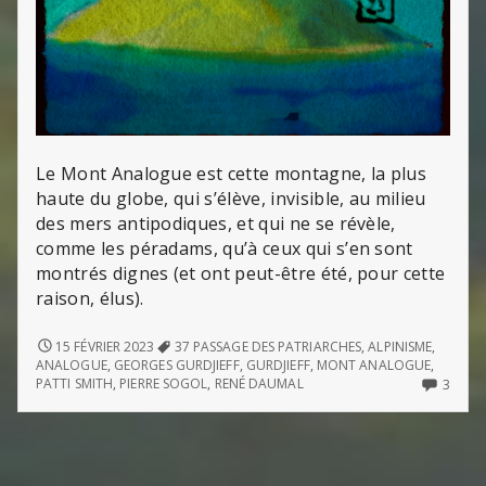
Le Mont Analogue est cette montagne, la plus
haute du globe, qui s’élève, invisible, au milieu
des mers antipodiques, et qui ne se révèle,
comme les péradams, qu’à ceux qui s’en sont
montrés dignes (et ont peut-être été, pour cette
raison, élus).
LE
15 FÉVRIER 2023
37 PASSAGE DES PATRIARCHES
,
ALPINISME
,
MONT
ANALOGUE
,
GEORGES GURDJIEFF
,
GURDJIEFF
,
MONT ANALOGUE
,
ANALOGUE
3
PATTI SMITH
,
PIERRE SOGOL
,
RENÉ DAUMAL
3
COMM
ON
LE
MON
ANAL