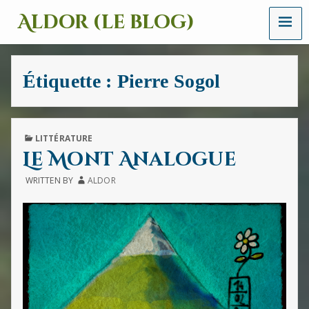
MENU
Aldor (le blog)
Un
site
avec
Étiquette :
Pierre Sogol
des
mots,
des
images
et
PUBLISHED
LITTÉRATURE
des
IN
Le Mont Analogue
sons
WRITTEN BY
ALDOR