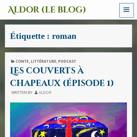
MENU
Aldor (le blog)
Un
site
avec
Étiquette :
roman
des
mots,
des
images
et
PUBLISHED
CONTE
,
LITTÉRATURE
,
PODCAST
des
IN
Les couverts à
sons
chapeaux (épisode 1)
WRITTEN BY
ALDOR