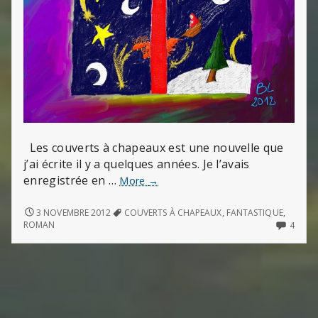
Les couverts à chapeaux est une nouvelle que
j’ai écrite il y a quelques années. Je l’avais
enregistrée en …
Les
More
→
couverts
à
LES
3 NOVEMBRE 2012
COUVERTS À CHAPEAUX
,
FANTASTIQUE
,
COUVERTS
chapeaux
4
ROMAN
4
À
COMM
(épisode
CHAPEAUX
ON
1)
(ÉPISODE
LES
1)
COUV
À
CHAP
(ÉPIS