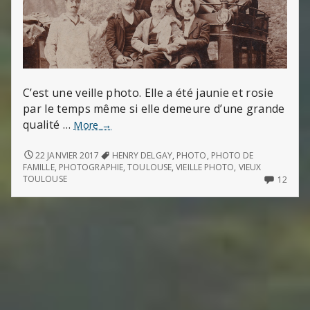
C’est une veille photo. Elle a été jaunie et rosie
par le temps même si elle demeure d’une grande
qualité …
Une
More
→
vieille
photo
UNE
22 JANVIER 2017
HENRY DELGAY
,
PHOTO
,
PHOTO DE
VIEILLE
FAMILLE
,
PHOTOGRAPHIE
,
TOULOUSE
,
VIEILLE PHOTO
,
VIEUX
PHOTO
12
TOULOUSE
12
COMM
ON
UNE
VIEILL
PHO