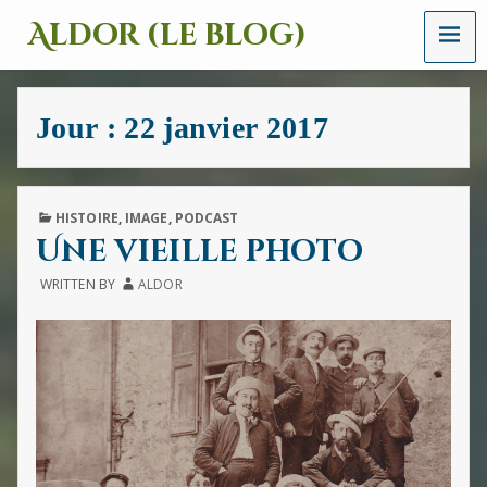
MENU
Aldor (le blog)
Un
site
avec
Jour :
22 janvier 2017
des
mots,
des
images
et
PUBLISHED
HISTOIRE
,
IMAGE
,
PODCAST
des
IN
Une vieille photo
sons
WRITTEN BY
ALDOR