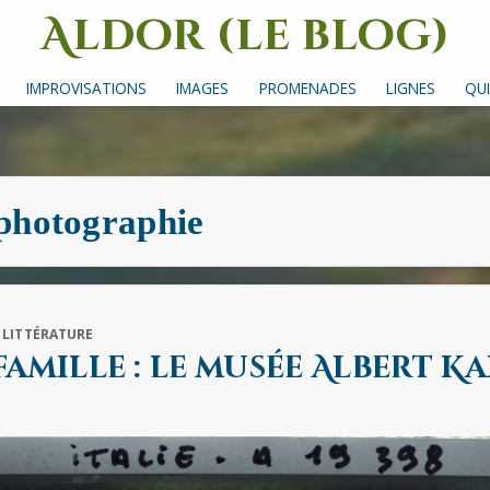
Aldor (le blog)
Un site avec des mots, des images et des sons
IMPROVISATIONS
IMAGES
PROMENADES
LIGNES
QUI
photographie
,
LITTÉRATURE
famille : le musée Albert K