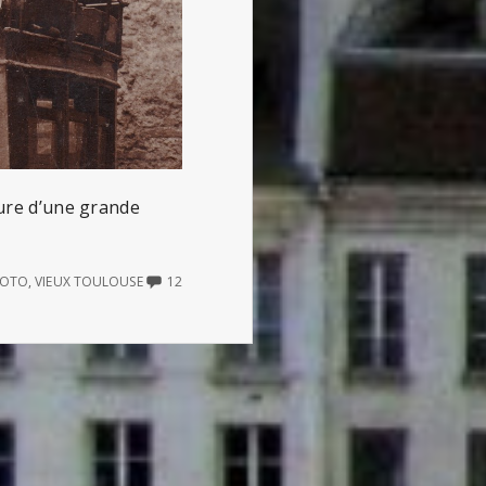
eure d’une grande
12
PHOTO
,
VIEUX TOULOUSE
12
COMMENTS
ON
UNE
VIEILLE
PHOTO