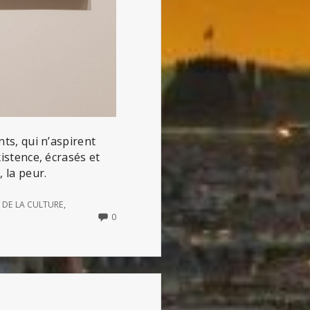
nts, qui n’aspirent
xistence, écrasés et
, la peur.
E DE LA CULTURE
,
NO
0
COMMENTS
ON
LA
FRANCE
SOUS
LEURS
YEUX