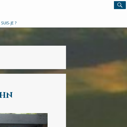
Search
S
for:
 SUIS-JE ?
ahn