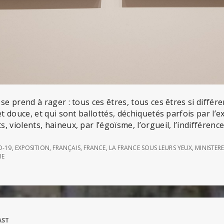
se prend à rager : tous ces êtres, tous ces êtres si différe
et douce, et qui sont ballottés, déchiquetés parfois par l’e
 violents, haineux, par l’égoïsme, l’orgueil, l’indifférence
D-19
,
EXPOSITION
,
FRANÇAIS
,
FRANCE
,
LA FRANCE SOUS LEURS YEUX
,
MINISTER
IE
AST