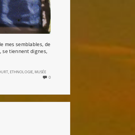
 de mes semblables, de
, se tiennent dignes,
OURT
,
ETHNOLOGIE
,
MUSÉE
NO
0
COMMENTS
ON
ALBUM
DE
FAMILLE
:
LE
MUSÉE
ALBERT
KAHN