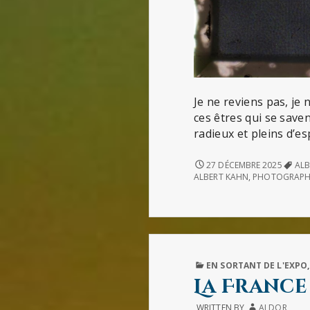
Je ne reviens pas, je
ces êtres qui se save
radieux et pleins d’esp
ALBUM
27 DÉCEMBRE 2025
ALB
DE
ALBERT KAHN
,
PHOTOGRAPH
FAMILLE
:
LE
MUSÉE
ALBERT
KAHN
PUBLISHED
EN SORTANT DE L'EXPO
IN
La France
WRITTEN BY
ALDOR