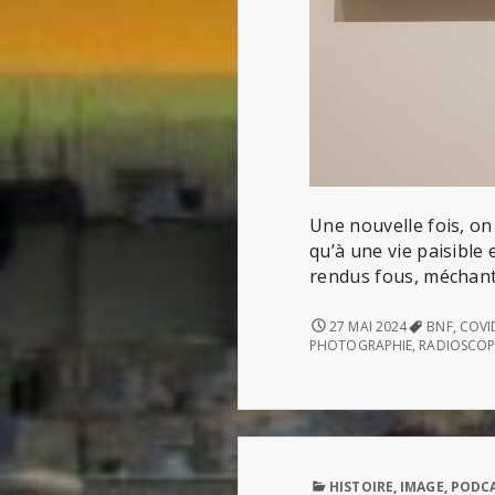
Une nouvelle fois, on 
qu’à une vie paisible 
rendus fous, méchants,
LA
27 MAI 2024
BNF
,
COVI
FRANCE
PHOTOGRAPHIE
,
RADIOSCOP
SOUS
LEURS
YEUX
PUBLISHED
HISTOIRE
,
IMAGE
,
PODC