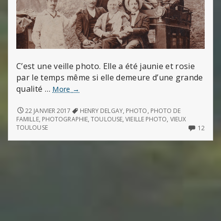
C’est une veille photo. Elle a été jaunie et rosie
par le temps même si elle demeure d’une grande
qualité …
Une
More
→
vieille
photo
UNE
22 JANVIER 2017
HENRY DELGAY
,
PHOTO
,
PHOTO DE
VIEILLE
FAMILLE
,
PHOTOGRAPHIE
,
TOULOUSE
,
VIEILLE PHOTO
,
VIEUX
PHOTO
12
TOULOUSE
12
COMM
ON
UNE
VIEILL
PHO