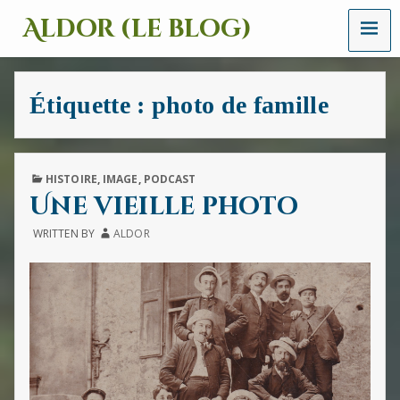
MENU
Aldor (le blog)
Un
site
avec
Étiquette :
photo de famille
des
mots,
des
images
et
PUBLISHED
HISTOIRE
,
IMAGE
,
PODCAST
des
IN
Une vieille photo
sons
WRITTEN BY
ALDOR