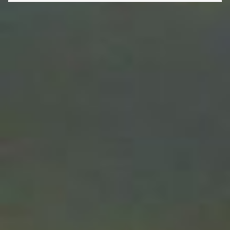
YEUX
ON
LA
FRAN
SOUS
LEUR
YEUX