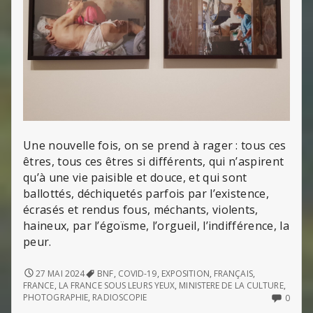
Une nouvelle fois, on se prend à rager : tous ces
êtres, tous ces êtres si différents, qui n’aspirent
qu’à une vie paisible et douce, et qui sont
ballottés, déchiquetés parfois par l’existence,
écrasés et rendus fous, méchants, violents,
haineux, par l’égoïsme, l’orgueil, l’indifférence, la
peur.
LA
27 MAI 2024
BNF
,
COVID-19
,
EXPOSITION
,
FRANÇAIS
,
FRANCE
FRANCE
,
LA FRANCE SOUS LEURS YEUX
,
MINISTERE DE LA CULTURE
,
SOUS
NO
PHOTOGRAPHIE
,
RADIOSCOPIE
0
LEURS
COMM