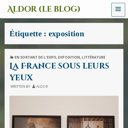
MENU
Aldor (le blog)
Un
site
avec
Étiquette :
exposition
des
mots,
des
images
et
PUBLISHED
EN SORTANT DE L'EXPO
,
EXPOSITION
,
LITTÉRATURE
des
IN
La France sous leurs
sons
yeux
WRITTEN BY
ALDOR