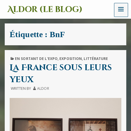
MENU
Aldor (le blog)
Un
site
avec
Étiquette :
BnF
des
mots,
des
images
et
PUBLISHED
EN SORTANT DE L'EXPO
,
EXPOSITION
,
LITTÉRATURE
des
IN
La France sous leurs
sons
yeux
WRITTEN BY
ALDOR