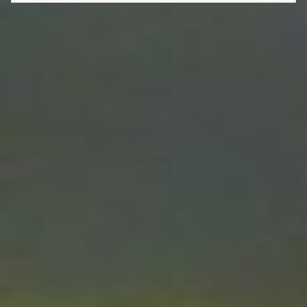
YEUX
ON
LA
FRAN
SOUS
LEUR
YEUX