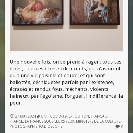
Une nouvelle fois, on se prend à rager : tous ces
êtres, tous ces êtres si différents, qui n’aspirent
qu’à une vie paisible et douce, et qui sont
ballottés, déchiquetés parfois par l’existence,
écrasés et rendus fous, méchants, violents,
haineux, par l’égoïsme, l’orgueil, l’indifférence, la
peur.
LA
27 MAI 2024
BNF
,
COVID-19
,
EXPOSITION
,
FRANÇAIS
,
FRANCE
FRANCE
,
LA FRANCE SOUS LEURS YEUX
,
MINISTERE DE LA CULTURE
,
SOUS
NO
PHOTOGRAPHIE
,
RADIOSCOPIE
0
LEURS
COMM