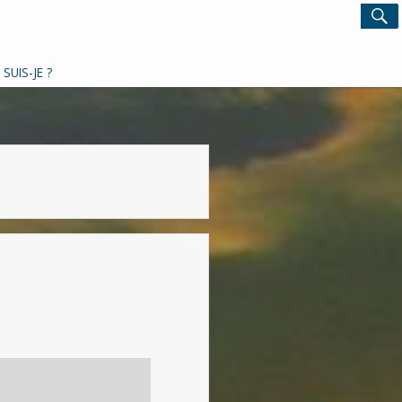
Search
S
for:
 SUIS-JE ?