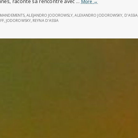
nnes, raconte sa rencontre avec …
Les
More
→
« commandements 
de
MMANDEMENTS
,
ALEJANDRO JODOROWSLY
,
ALEXANDRO JODOROWSKY
,
D'ASSIA
Gurdjieff
FF
,
JODOROWSKY
,
REYNA D'ASSIA