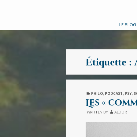
LE BLOG
Étiquette :
PUBLISHED
PHILO
,
PODCAST
,
PSY
,
S
IN
Les « com
WRITTEN BY
ALDOR