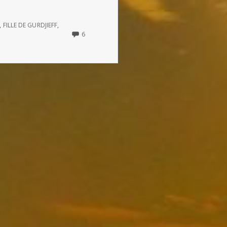
»
,
FILLE DE GURDJIEFF
,
6
6
COMMENTS
ON
LES
« COMMANDEMENTS »
DE
GURDJIEFF