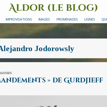
Aldor (le blog)
Un site avec des mots, des images et des sons
IMPROVISATIONS
IMAGES
PROMENADES
LIGNES
QUI
Alejandro Jodorowsly
AGESSES
mandements » de Gurdjieff