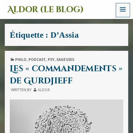
MENU
Aldor (le blog)
Un
site
avec
Étiquette :
D’Assia
des
mots,
des
images
et
PUBLISHED
PHILO
,
PODCAST
,
PSY
,
SAGESSES
des
IN
Les « commandements »
sons
de Gurdjieff
WRITTEN BY
ALDOR