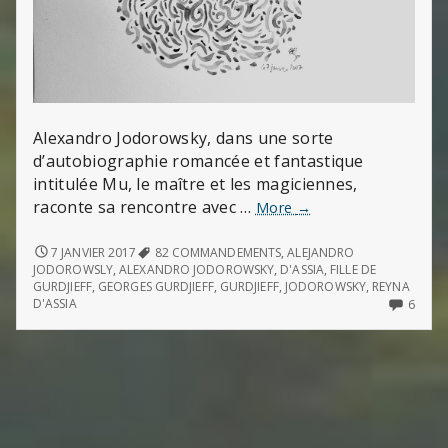
Alexandro Jodorowsky, dans une sorte
d’autobiographie romancée et fantastique
intitulée Mu, le maître et les magiciennes,
raconte sa rencontre avec …
Les
More
→
« commandements »
de
LES
7 JANVIER 2017
82 COMMANDEMENTS
,
ALEJANDRO
« COMMANDEMENTS »
Gurdjieff
JODOROWSLY
,
ALEXANDRO JODOROWSKY
,
D'ASSIA
,
FILLE DE
DE
GURDJIEFF
,
GEORGES GURDJIEFF
,
GURDJIEFF
,
JODOROWSKY
,
REYNA
GURDJIEFF
6
D'ASSIA
6
COMM
ON
LES
« CO
DE
GURDJ