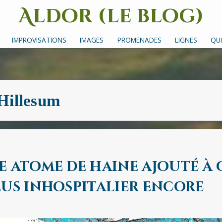
Aldor (le blog)
Un site avec des mots, des images et des sons
IMPROVISATIONS
IMAGES
PROMENADES
LIGNES
QUI
Hillesum
e atome de haine ajouté à
lus inhospitalier encore