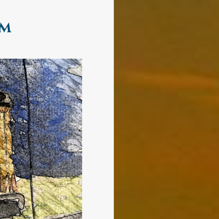
HAINE
AJOUTÉ
um
À
CE
MONDE
LE
REND
PLUS
INHOSPITALIER
ENCORE