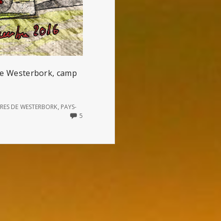
p de Westerbork, camp
TRES DE WESTERBORK
,
PAYS-
5
5
COMMENTS
ON
LETTRE
DU
24
AOÛT
1943
D’ETTY
HILLESUM