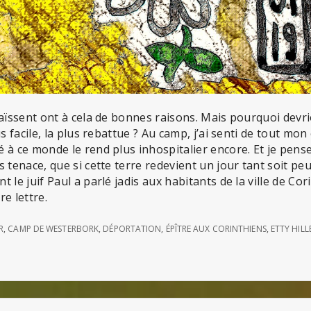
haïssent ont à cela de bonnes raisons. Mais pourquoi devr
us facile, la plus rebattue ? Au camp, j’ai senti de tout mo
 à ce monde le rend plus inhospitalier encore. Et je pens
 tenace, que si cette terre redevient un jour tant soit peu
 le juif Paul a parlé jadis aux habitants de la ville de Co
e lettre.
R
,
CAMP DE WESTERBORK
,
DÉPORTATION
,
ÉPÎTRE AUX CORINTHIENS
,
ETTY HIL