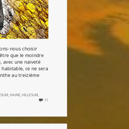
ions-nous choisir
n être que le moindre
e, avec une naïveté
 habitable, ce ne sera
rinthe au treizième
LESUM
,
HAINE
,
HILLESUM
,
17
17
COMMENTS
ON
LE
MOINDRE
ATOME
DE