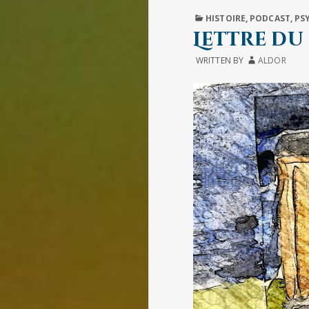
MONDE
PUBLISHED
HISTOIRE
,
PODCAST
,
PS
LE
IN
Lettre du
REND
PLUS
INHOSPITALIER
WRITTEN BY
ALDOR
ENCORE