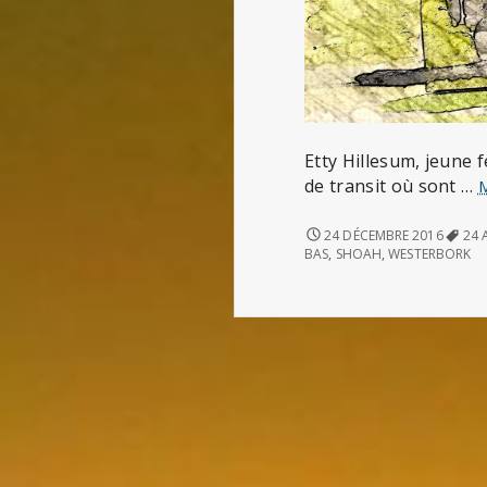
Etty Hillesum, jeune 
de transit où sont …
LETTRE
24 DÉCEMBRE 2016
24 
DU
BAS
,
SHOAH
,
WESTERBORK
24
AOÛT
1943
D’ETTY
HILLESUM