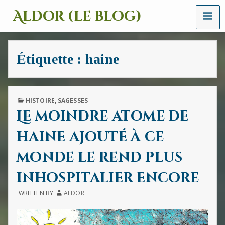
MENU
Aldor (le blog)
Un
site
avec
Étiquette :
haine
des
mots,
des
images
et
PUBLISHED
HISTOIRE
,
SAGESSES
des
IN
Le moindre atome de
sons
haine ajouté à ce
monde le rend plus
inhospitalier encore
WRITTEN BY
ALDOR