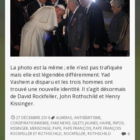
La photo est la même ; elle n’est pas trafiquée
mais elle est légendée différemment. Yad
Vashem a disparu et les trois hommes ont
trouvé une nouvelle identité. Il s’agit désormais
de David Rockfeller, John Rothschild et Henry
Kissinger.
PROPAGER
27 DÉCEMBRE 2018
ALMERAS
,
ANTISÉMITISME
,
LE
CONSPIRATIONNISME
,
FAKE NEWS
,
GILETS JAUNES
,
HAINE
,
INFOX
,
MENSONGE
KISSINGER
,
MENSONGE
,
PAPE
,
PAPE FRANÇOIS
,
PAPE FRANÇOIS
ET
9
ROCKFELLER ET ROTHSCHILD
,
ROCKFELLER
,
ROTHSCHILD
9
LA
COMM