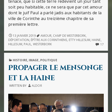
tenace, que si cette terre redevient un jour tant
soit peu habitable, ce ne sera que par cet amour
dont le juif Paul a parlé jadis aux habitants de la
ville de Corinthe au treizième chapitre de sa
première lettre.
LE
13 JANVIER 2019
AMOUR
,
CAMP DE WESTERBORK
,
MOINDRE
DÉPORTATION
,
ÉPÎTRE AUX CORINTHIENS
,
ETTY HILLESUM
,
HAINE
,
ATOME
17
HILLESUM
,
PAUL
,
WESTERBORK
17
DE
COMM
HAINE
ON
AJOUTÉ
LE
PUBLISHED
HISTOIRE
,
IMAGE
,
POLITIQUE
À
MOIN
IN
CE
ATOM
Propager le mensonge
MONDE
DE
LE
HAIN
et la haine
REND
AJOU
PLUS
À
WRITTEN BY
ALDOR
INHOSPITALIER
CE
ENCORE
MON
LE
REND
PLUS
INHOS
ENCO