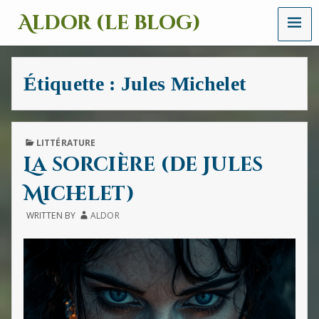
MENU
Aldor (le blog)
Un
site
avec
Étiquette :
Jules Michelet
des
mots,
des
images
et
PUBLISHED
LITTÉRATURE
des
IN
La sorcière (de Jules
sons
Michelet)
WRITTEN BY
ALDOR