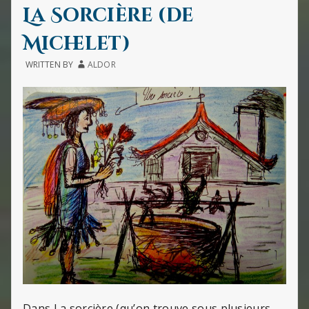
IN
(DE
La Sorcière (de
JULES
MICHE
Michelet)
WRITTEN BY
ALDOR
Dans La sorcière (qu’on trouve sous plusieurs