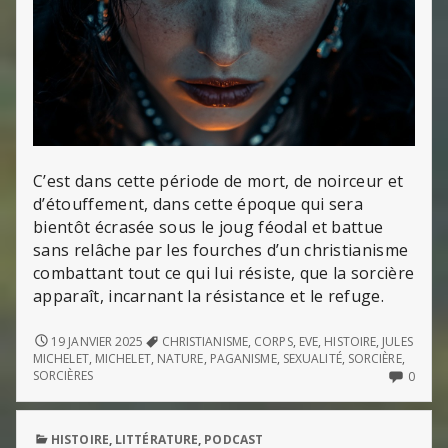
C’est dans cette période de mort, de noirceur et
d’étouffement, dans cette époque qui sera
bientôt écrasée sous le joug féodal et battue
sans relâche par les fourches d’un christianisme
combattant tout ce qui lui résiste, que la sorcière
apparaît, incarnant la résistance et le refuge.
LA
19 JANVIER 2025
CHRISTIANISME
,
CORPS
,
EVE
,
HISTOIRE
,
JULES
SORCIÈRE
MICHELET
,
MICHELET
,
NATURE
,
PAGANISME
,
SEXUALITÉ
,
SORCIÈRE
,
(DE
NO
SORCIÈRES
0
JULES
COMM
MICHELET)
ON
LA
PUBLISHED
HISTOIRE
,
LITTÉRATURE
,
PODCAST
SORCI