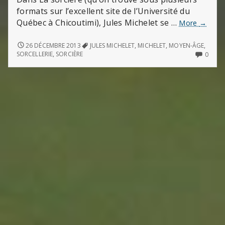
formats sur l’excellent site de l’Université du
Québec à Chicoutimi), Jules Michelet se …
La
More
→
Sorcièr
(de
LA
26 DÉCEMBRE 2013
JULES MICHELET
,
MICHELET
,
MOYEN-ÂGE
,
SORCIÈRE
Michele
NO
SORCELLERIE
,
SORCIÈRE
0
(DE
COMM
MICHELET)
ON
LA
SORCI
(DE
MICHE