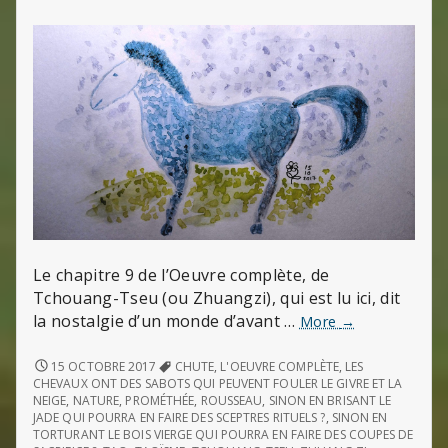
Le chapitre 9 de l’Oeuvre complète, de
Tchouang-Tseu (ou Zhuangzi), qui est lu ici, dit
la nostalgie d’un monde d’avant …
« Ruiner
More
→
le
Tao
« RUINER
15 OCTOBRE 2017
CHUTE
,
L'OEUVRE COMPLÈTE
,
LES
LE
et
CHEVAUX ONT DES SABOTS QUI PEUVENT FOULER LE GIVRE ET LA
TAO
NEIGE
,
NATURE
,
PROMÉTHÉE
,
ROUSSEAU
,
SINON EN BRISANT LE
la
ET
JADE QUI POURRA EN FAIRE DES SCEPTRES RITUELS ?
,
SINON EN
vertu
LA
TORTURANT LE BOIS VIERGE QUI POURRA EN FAIRE DES COUPES DE
pour