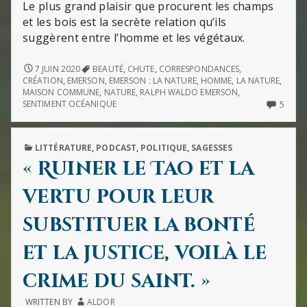
Le plus grand plaisir que procurent les champs
et les bois est la secrète relation qu’ils
suggèrent entre l’homme et les végétaux.
« CE
7 JUIN 2020
BEAUTÉ
,
CHUTE
,
CORRESPONDANCES
,
QUE
CRÉATION
,
EMERSON
,
EMERSON : LA NATURE
,
HOMME
,
LA NATURE
,
LE
MAISON COMMUNE
,
NATURE
,
RALPH WALDO EMERSON
,
COURAGE
5
SENTIMENT OCÉANIQUE
5
DU
COMM
PÊCHEUR
ON
DOIT
« CE
PUBLISHED
LITTÉRATURE
,
PODCAST
,
POLITIQUE
,
SAGESSES
AU
QUE
IN
ROCHER
LE
« Ruiner le Tao et la
BATTU
COUR
PAR
DU
vertu pour leur
LA
PÊCH
MER »
DOIT
substituer la bonté
AU
ROCH
BATT
et la justice, voilà le
PAR
LA
crime du saint. »
MER »
WRITTEN BY
ALDOR