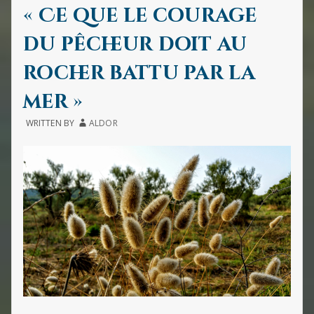
IN
(DE
« Ce que le courage
JULES
MICHE
du pêcheur doit au
rocher battu par la
mer »
WRITTEN BY
ALDOR