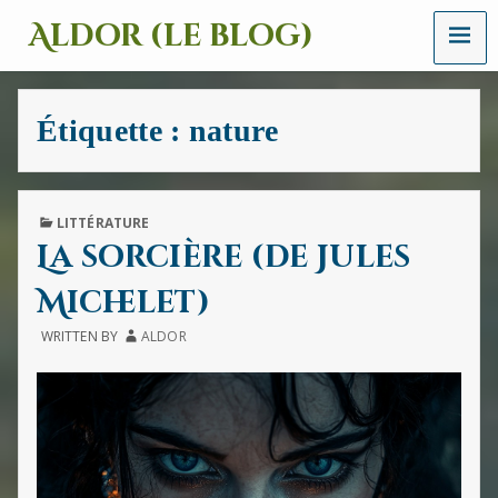
MENU
Aldor (le blog)
Un
site
avec
Étiquette :
nature
des
mots,
des
images
et
PUBLISHED
LITTÉRATURE
des
IN
La sorcière (de Jules
sons
Michelet)
WRITTEN BY
ALDOR