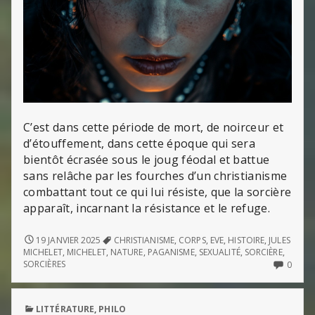
C’est dans cette période de mort, de noirceur et
d’étouffement, dans cette époque qui sera
bientôt écrasée sous le joug féodal et battue
sans relâche par les fourches d’un christianisme
combattant tout ce qui lui résiste, que la sorcière
apparaît, incarnant la résistance et le refuge.
LA
19 JANVIER 2025
CHRISTIANISME
,
CORPS
,
EVE
,
HISTOIRE
,
JULES
SORCIÈRE
MICHELET
,
MICHELET
,
NATURE
,
PAGANISME
,
SEXUALITÉ
,
SORCIÈRE
,
(DE
NO
SORCIÈRES
0
JULES
COMM
MICHELET)
ON
LA
PUBLISHED
LITTÉRATURE
,
PHILO
SORCI