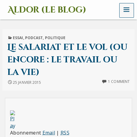
MENU
Aldor (le blog)
Un
site
avec
des
PUBLISHED
ESSAI
,
PODCAST
,
POLITIQUE
mots,
IN
Le salariat et le vol (ou
des
images
encore : le travail ou
et
des
la vie)
sons
1 COMMENT
25 JANVIER 2015
Abonnement
Email
|
RSS