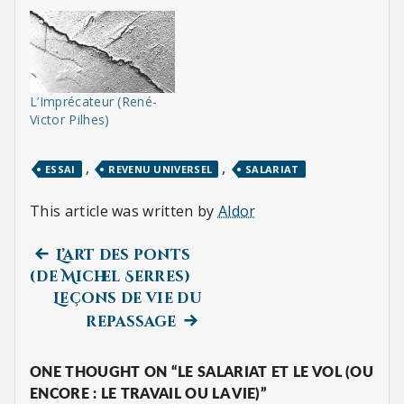
L’Imprécateur (René-
Victor Pilhes)
,
,
ESSAI
REVENU UNIVERSEL
SALARIAT
This article was written by
Aldor
Previous
Navigation
L’art des ponts
post:
(de Michel Serres)
de
Leçons de vie du
Next
repassage
l’article
post:
ONE THOUGHT ON “LE SALARIAT ET LE VOL (OU
ENCORE : LE TRAVAIL OU LA VIE)”