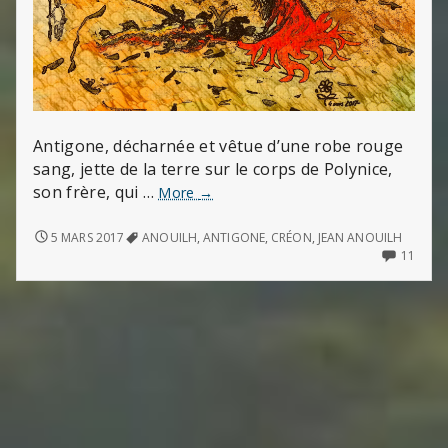
Antigone, décharnée et vêtue d’une robe rouge
sang, jette de la terre sur le corps de Polynice,
son frère, qui …
Créon
More
→
et
Antigone
CRÉON
5 MARS 2017
ANOUILH
,
ANTIGONE
,
CRÉON
,
JEAN ANOUILH
ET
11
11
ANTIGONE
COMM
ON
CRÉO
ET
ANTI