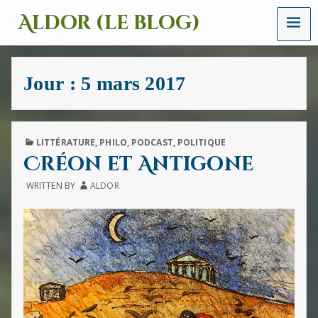
MENU
Aldor (le blog)
Un
site
avec
Jour :
5 mars 2017
des
mots,
des
images
et
PUBLISHED
LITTÉRATURE
,
PHILO
,
PODCAST
,
POLITIQUE
des
IN
Créon et Antigone
sons
WRITTEN BY
ALDOR