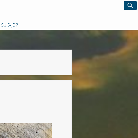
Search
S
for:
 SUIS-JE ?