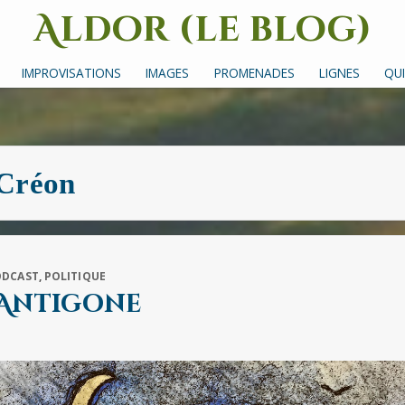
Aldor (le blog)
Un site avec des mots, des images et des sons
IMPROVISATIONS
IMAGES
PROMENADES
LIGNES
QUI
Créon
ODCAST
,
POLITIQUE
 Antigone