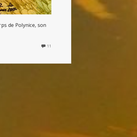
rps de Polynice, son
11
11
COMMENTS
ON
CRÉON
ET
ANTIGONE