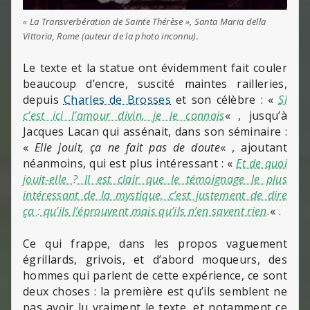
« La Transverbération de Sainte Thérèse », Santa Maria della
Vittoria, Rome (
auteur de la photo inconnu
).
Le texte et la statue ont évidemment fait couler
beaucoup d’encre, suscité maintes railleries,
depuis
Charles de Brosses
et son célèbre : «
Si
c’est ici l’amour divin, je le connais
« , jusqu’à
Jacques Lacan qui assénait, dans son séminaire :
«
Elle jouit, ça ne fait pas de doute
« , ajoutant
néanmoins, qui est plus intéressant : «
Et de quoi
jouit-elle ? Il est clair que le témoignage le plus
intéressant de la mystique, c’est justement de dire
ça : qu’ils l’éprouvent mais qu’ils n’en savent rien.
« .
Ce qui frappe, dans les propos vaguement
égrillards, grivois, et d’abord moqueurs, des
hommes qui parlent de cette expérience, ce sont
deux choses : la première est qu’ils semblent ne
pas avoir lu vraiment le texte, et notamment ce