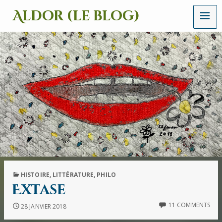
MENU
Aldor (le blog)
Un
site
avec
des
mots,
des
images
et
des
sons
PUBLISHED
HISTOIRE
,
LITTÉRATURE
,
PHILO
IN
Extase
11 COMMENTS
28 JANVIER 2018