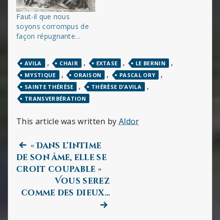
Faut-il que nous
soyons corrompus de
façon répugnante…
,
,
,
,
AVILA
CHAIR
EXTASE
LE BERNIN
,
,
,
MYSTIQUE
ORAISON
PASCAL ORY
,
,
SAINTE THÉRÈSE
THÉRÈSE D'AVILA
TRANSVERBÉRATION
This article was written by
Aldor
Previous
Navigation
« Dans l’intime
post:
de son âme, elle se
de
croit coupable »
Vous serez
l’article
Next
comme des dieux…
post: