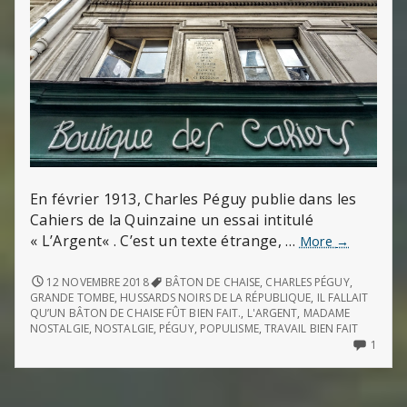
En février 1913, Charles Péguy publie dans les
Cahiers de la Quinzaine un essai intitulé
« L’Argent« . C’est un texte étrange, …
Une
More
→
mystique
de
UNE
12 NOVEMBRE 2018
BÂTON DE CHAISE
,
CHARLES PÉGUY
,
MYSTIQUE
la
GRANDE TOMBE
,
HUSSARDS NOIRS DE LA RÉPUBLIQUE
,
IL FALLAIT
DE
QU’UN BÂTON DE CHAISE FÛT BIEN FAIT.
,
L'ARGENT
,
MADAME
nostalgie
LA
NOSTALGIE
,
NOSTALGIE
,
PÉGUY
,
POPULISME
,
TRAVAIL BIEN FAIT
:
NOSTALGIE
ONLY
1
l’Argent,
:
ONE
de
L’ARGENT,
COM
DE
ON
Charles
CHARLES
UNE