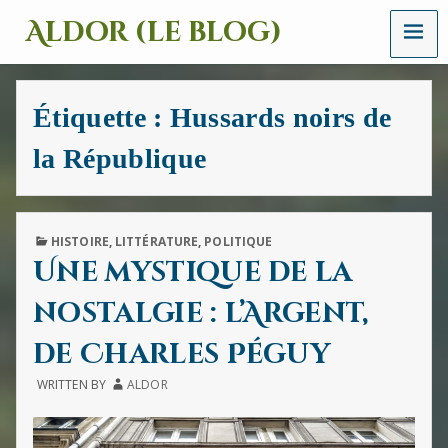
MENU
Aldor (le blog)
Un
site
avec
Étiquette :
Hussards noirs de
des
mots,
la République
des
images
et
des
sons
PUBLISHED
HISTOIRE
,
LITTÉRATURE
,
POLITIQUE
IN
Une mystique de la
nostalgie : l’Argent,
de Charles Péguy
WRITTEN BY
ALDOR