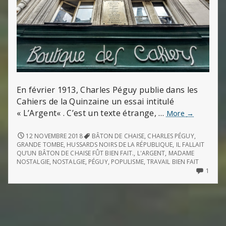
En février 1913, Charles Péguy publie dans les
Cahiers de la Quinzaine un essai intitulé
« L’Argent« . C’est un texte étrange, …
Une
More
→
mystique
de
UNE
12 NOVEMBRE 2018
BÂTON DE CHAISE
,
CHARLES PÉGUY
,
MYSTIQUE
la
GRANDE TOMBE
,
HUSSARDS NOIRS DE LA RÉPUBLIQUE
,
IL FALLAIT
DE
QU’UN BÂTON DE CHAISE FÛT BIEN FAIT.
,
L'ARGENT
,
MADAME
nostalgie
LA
NOSTALGIE
,
NOSTALGIE
,
PÉGUY
,
POPULISME
,
TRAVAIL BIEN FAIT
:
NOSTALGIE
ONLY
1
l’Argent,
:
ONE
de
L’ARGENT,
COM
DE
ON
Charles
CHARLES
UNE
Péguy
PÉGUY
MYST
DE