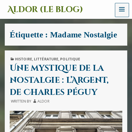
MENU
Aldor (le blog)
Un
site
avec
Étiquette :
Madame Nostalgie
des
mots,
des
images
et
PUBLISHED
HISTOIRE
,
LITTÉRATURE
,
POLITIQUE
des
IN
Une mystique de la
sons
nostalgie : l’Argent,
de Charles Péguy
WRITTEN BY
ALDOR