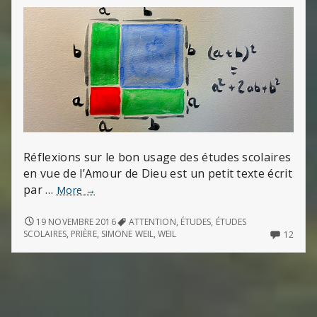
Réflexions sur le bon usage des études scolaires
en vue de l’Amour de Dieu est un petit texte écrit
par …
Réflexions
More
→
sur
le
RÉFLEXIONS
19 NOVEMBRE 2016
ATTENTION
,
ÉTUDES
,
ÉTUDES
SUR
bon
12
SCOLAIRES
,
PRIÈRE
,
SIMONE WEIL
,
WEIL
12
LE
COMM
usage
BON
ON
des
USAGE
RÉFLE
études
DES
SUR
scolaires
ÉTUDES
LE
SCOLAIRES
BON
en
EN