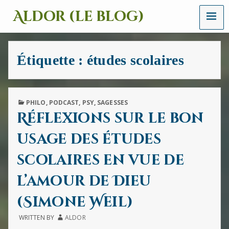
MENU
Aldor (le blog)
Un
site
avec
Étiquette :
études scolaires
des
mots,
des
images
et
PUBLISHED
PHILO
,
PODCAST
,
PSY
,
SAGESSES
des
IN
Réflexions sur le bon
sons
usage des études
scolaires en vue de
l’amour de Dieu
(Simone Weil)
WRITTEN BY
ALDOR