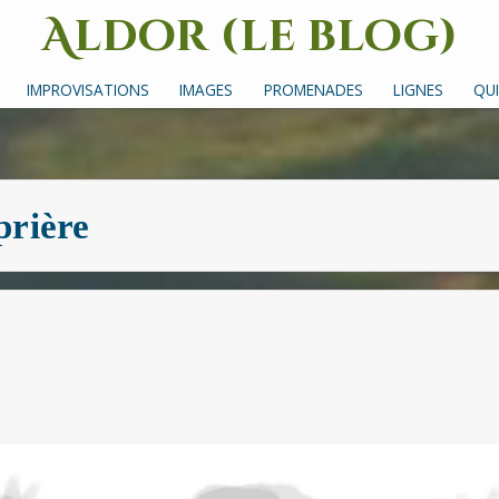
Aldor (le blog)
Un site avec des mots, des images et des sons
IMPROVISATIONS
IMAGES
PROMENADES
LIGNES
QUI
prière