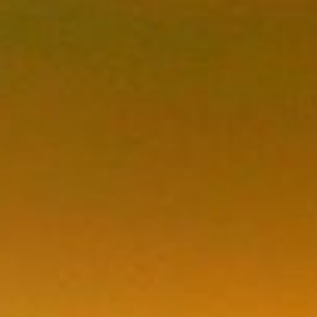
LE
BON
USAGE
DES
ÉTUDES
SCOLAIRES
EN
VUE
DE
L’AMOUR
DE
DIEU
(SIMONE
WEIL)