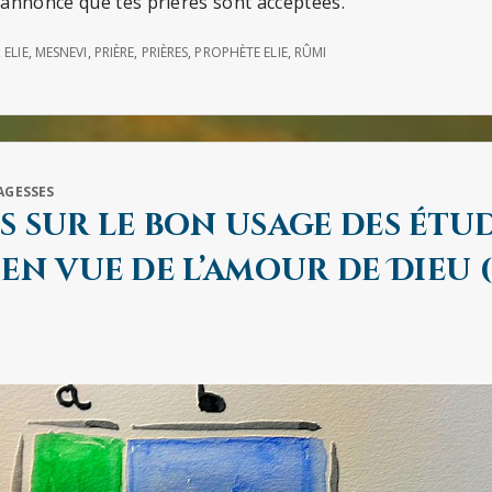
t’annonce que tes prières sont acceptées.
,
ELIE
,
MESNEVI
,
PRIÈRE
,
PRIÈRES
,
PROPHÈTE ELIE
,
RÛMI
AGESSES
s sur le bon usage des étu
 en vue de l’amour de Dieu