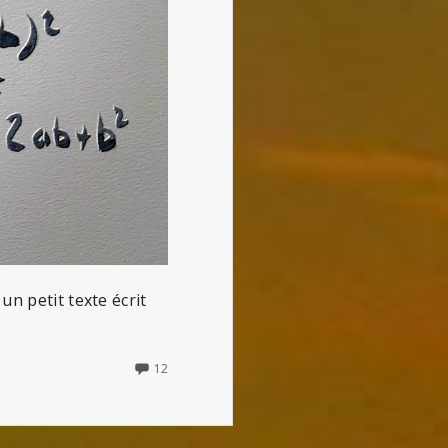
un petit texte écrit
12
12
COMMENTS
ON
RÉFLEXIONS
SUR