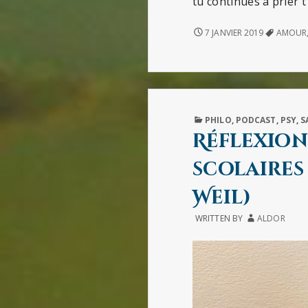
tu continues à prier 
PRIÈRES
7 JANVIER 2019
AMOUR
PUBLISHED
PHILO
,
PODCAST
,
PSY
,
S
IN
Réflexion
scolaires
Weil)
WRITTEN BY
ALDOR