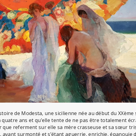
’histoire de Modesta, une sicilienne née au début du XXème 
a quatre ans et qu’elle tente de ne pas être totalement écr
r que referment sur elle sa mère crasseuse et sa sœur tri
e, ayant surmonté et s’étant aguerrie, enrichie, épanouie d