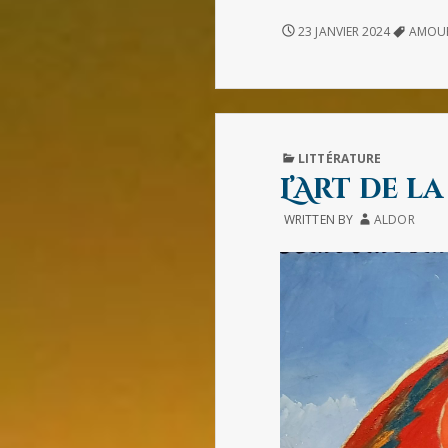
LA
23 JANVIER 2024
AMOU
RENCONTRE
(DE
CHARLES
PÉPIN)
PUBLISHED
LITTÉRATURE
IN
L’Art de l
WRITTEN BY
ALDOR