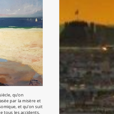
siècle, qu’on
asée par la misère et
somique, et qu’on suit
e tous les accidents,