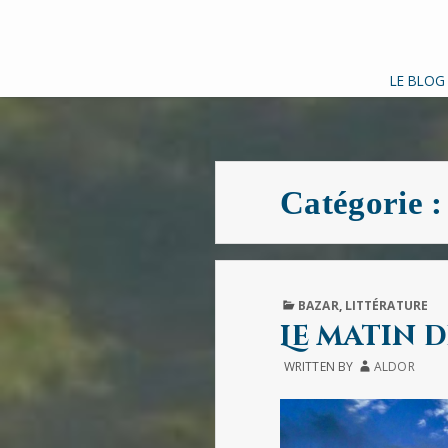
LE BLOG
Catégorie 
PUBLISHED
BAZAR
,
LITTÉRATURE
IN
Le matin 
WRITTEN BY
ALDOR