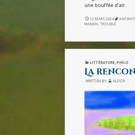
une bouffée d’air.
LE
12 MARS 2024
ANTIRAT
MATIN
MAMAN
,
TROUBLE
DES
MAGICIENS
PUBLISHED
LITTÉRATURE
,
PHILO
IN
La rencon
WRITTEN BY
ALDOR