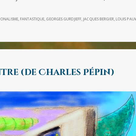
IONALISME
,
FANTASTIQUE
,
GEORGES GURDJIEFF
,
JACQUES BERGIER
,
LOUIS PAU
tre (de Charles Pépin)