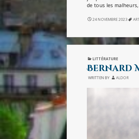
de tous les malheurs,
L’ART
24 NOVEMBRE 2023
ART
DE
LA
JOIE
(DE
GOLIARDA
SAPIENZA)
PUBLISHED
LITTÉRATURE
IN
Bernard M
WRITTEN BY
ALDOR