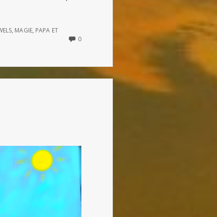
WELS
,
MAGIE
,
PAPA ET
NO
0
COMMENTS
ON
LE
MATIN
DES
MAGICIENS