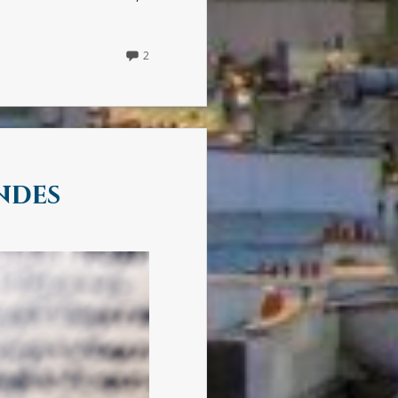
2
2
COMMENTS
ON
L’ART
DE
LA
JOIE
(DE
GOLIARDA
ndes
SAPIENZA)