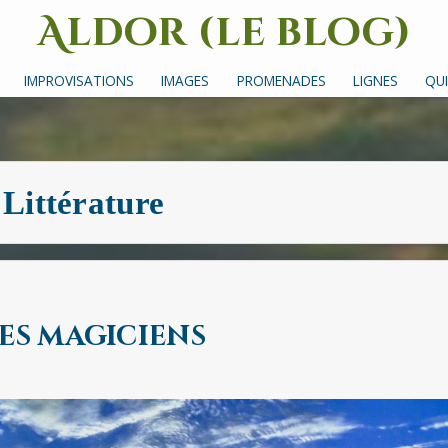
Aldor (le blog)
Un site avec des mots, des images et des sons
IMPROVISATIONS
IMAGES
PROMENADES
LIGNES
QUI
:
Littérature
des magiciens