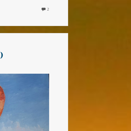
2
2
COMMENTS
ON
LA
RENCONTRE
(DE
CHARLES
PÉPIN)
)